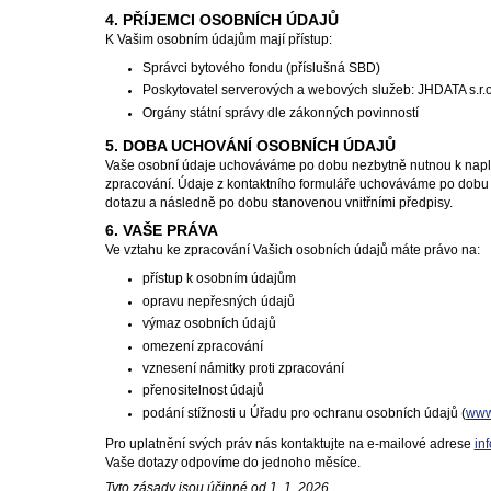
4. PŘÍJEMCI OSOBNÍCH ÚDAJŮ
K Vašim osobním údajům mají přístup:
Správci bytového fondu (příslušná SBD)
Poskytovatel serverových a webových služeb: JHDATA s.r.o
Orgány státní správy dle zákonných povinností
5. DOBA UCHOVÁNÍ OSOBNÍCH ÚDAJŮ
Vaše osobní údaje uchováváme po dobu nezbytně nutnou k napl
zpracování. Údaje z kontaktního formuláře uchováváme po dobu 
dotazu a následně po dobu stanovenou vnitřními předpisy.
6. VAŠE PRÁVA
Ve vztahu ke zpracování Vašich osobních údajů máte právo na:
přístup k osobním údajům
opravu nepřesných údajů
výmaz osobních údajů
omezení zpracování
vznesení námitky proti zpracování
přenositelnost údajů
podání stížnosti u Úřadu pro ochranu osobních údajů (
www
Pro uplatnění svých práv nás kontaktujte na e-mailové adrese
in
Vaše dotazy odpovíme do jednoho měsíce.
Tyto zásady jsou účinné od 1. 1. 2026