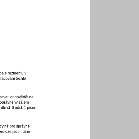
aje rezidentů v
racování těchto
tovat, odpovědět na
e oprávněný zájem
le čl. 6 odst. 1 písm.
bytné pro správné
protože jsou nutné