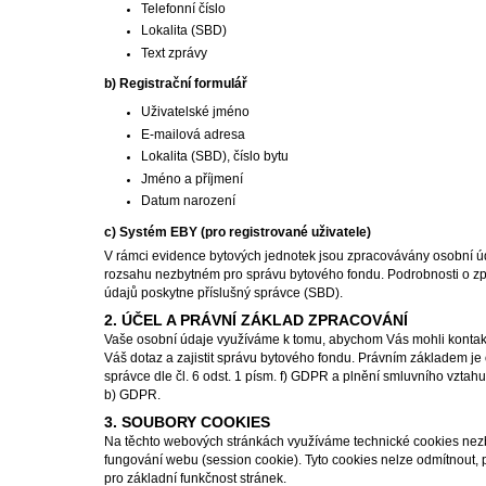
Telefonní číslo
Lokalita (SBD)
Text zprávy
b) Registrační formulář
Uživatelské jméno
E-mailová adresa
Lokalita (SBD), číslo bytu
Jméno a příjmení
Datum narození
c) Systém EBY (pro registrované uživatele)
V rámci evidence bytových jednotek jsou zpracovávány osobní úd
rozsahu nezbytném pro správu bytového fondu. Podrobnosti o zp
údajů poskytne příslušný správce (SBD).
2. ÚČEL A PRÁVNÍ ZÁKLAD ZPRACOVÁNÍ
Vaše osobní údaje využíváme k tomu, abychom Vás mohli kontak
Váš dotaz a zajistit správu bytového fondu. Právním základem j
správce dle čl. 6 odst. 1 písm. f) GDPR a plnění smluvního vztahu d
b) GDPR.
3. SOUBORY COOKIES
Na těchto webových stránkách využíváme technické cookies nez
fungování webu (session cookie). Tyto cookies nelze odmítnout, 
pro základní funkčnost stránek.