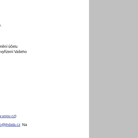
.
nění účelu
vyřízení Vašeho
.uoou.cz
)
fo@jhdata.cz
. Na