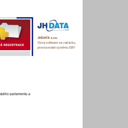
JHDATA s.r.o.
Vývoj software na zakázku,
provozovatel systému EBY
pského parlamentu a